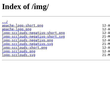
Index of /img/
../
apache-logo-short.png
apache-logo.png
logo-scclouds-negativo-short.png
logo-scclouds-negativo-short.svg
logo-scclouds-negativo.png
logo-scclouds-negativo.svg
logo-scclouds-short.png
logo-scclouds.png
logo-scclouds.svg